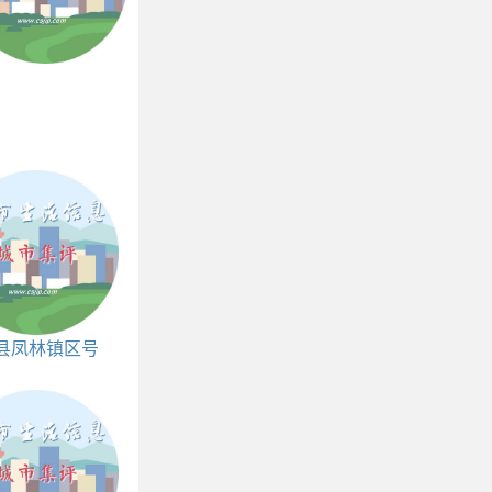
县凤林镇区号
和邮编