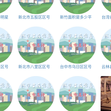
和明星
新北市五股区区号
新竹面积是多少平
台湾
和邮编
方公里
区划代码
区区号
新北市八里区区号
台中市乌日区区号
云林
和邮编
和邮编