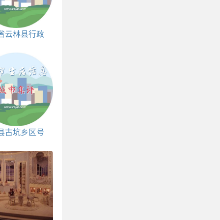
省云林县行政
|人口|面积|
邮编
县古坑乡区号
和邮编