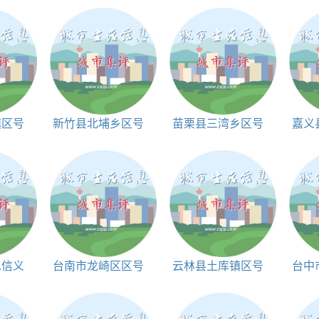
镇区号
新竹县北埔乡区号
苗栗县三湾乡区号
嘉义
和邮编
和邮编
水信义
台南市龙崎区区号
云林县土库镇区号
台中
含各站
和邮编
和邮编
间