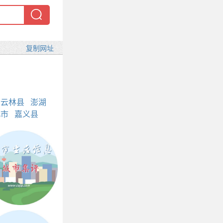
云林县
澎湖
北市
嘉义县