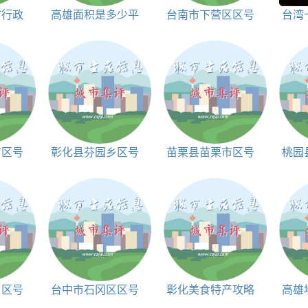
市行政
高雄面积是多少平
台南市下营区区号
台湾
面积|
方公里
和邮编
市区号
彰化县芬园乡区号
苗栗县苗栗市区号
桃园
和邮编
和邮编
乡区号
台中市石冈区区号
彰化美食特产攻略
高雄
和邮编
介绍
站首