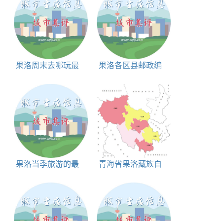
果洛周末去哪玩最
果洛各区县邮政编
好,果洛带孩子、家
码查询表
庭、情侣周末游玩好
去处
果洛当季旅游的最
青海省果洛藏族自
佳地方、景点推荐,果
治州甘德县行政区划
洛目前去哪里玩比较
代码|人口|面积|邮编
适合