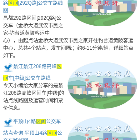
路
区间
[292Q路]公交车路线
图
昌都292路区间[292Q路]公
交车（金桥大道武汉市民之
家-钓台道黄陂客运中
心），由起点站金桥大道武汉市民之家开往钓台道黄陂客运
中心，总共4个站点，发车间隔:；约6-11分钟/趟，详细站点
如下。
綦江綦江208路高峰
区
间
车[中级]公交车路线
今天小编给大家分享的是綦
江208路高峰区间车[中级]的
站点线路图及运营时间和票
价信息。
平顶山4路
区间
公交车
站点查询 平顶山4路
区间
公