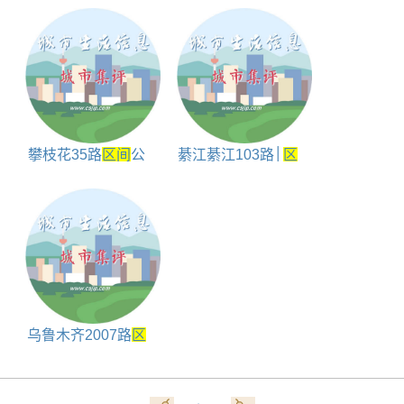
前
央广场
攀枝花35路
区间
公
綦江綦江103路│
区
交车站点查询 河门口
间
车[空调小巴]公交
公园到蓝湖国际
车路线 首末班车时间
和票价
乌鲁木齐2007路
区
间
公交车站点查询 马
家庄村到西山塑料厂