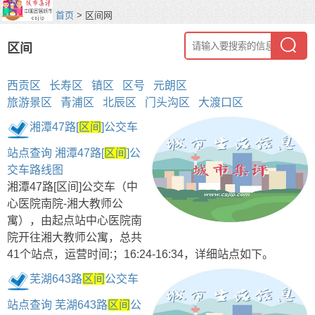
首页
> 区间网
区间
西贡区
长寿区
镇区
区号
元朗区
旅游景区
青浦区
北辰区
门头沟区
大渡口区
湘潭47路[
区间
]公交车
站点查询 湘潭47路[
区间
]公
交车路线图
湘潭47路[区间]公交车（中
心医院南院-湘大教师公
寓），由起点站中心医院南
院开往湘大教师公寓，总共
41个站点，运营时间:；16:24-16:34，详细站点如下。
芜湖643路
区间
公交车
站点查询 芜湖643路
区间
公